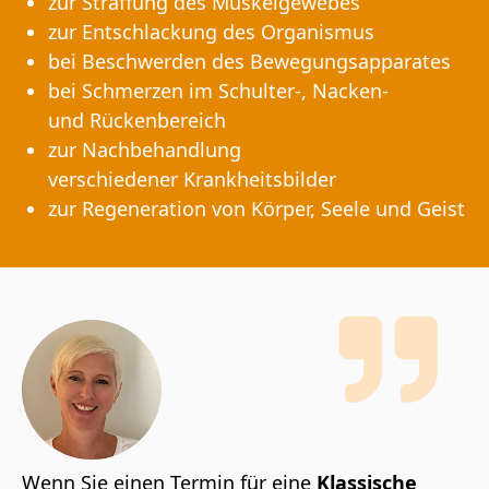
zur Straffung des Muskelgewebes
zur Entschlackung des Organismus
bei Beschwerden des Bewegungsapparates
bei Schmerzen im Schulter-, Nacken-
und Rückenbereich
zur Nachbehandlung
verschiedener Krankheitsbilder
zur Regeneration von Körper, Seele und Geist
Wenn Sie einen Termin für eine
Klassische