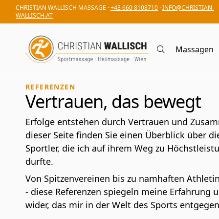
CHRISTIAN WALLISCH MASSAGE ·
+43 660 8108710
·
INFO@CHRISTIAN-
WALLISCH.AT
Massagen
REFERENZEN
Vertrauen, das bewegt
Erfolge entstehen durch Vertrauen und Zusam
dieser Seite finden Sie einen Überblick über d
Sportler, die ich auf ihrem Weg zu Höchstleist
durfte.
Von Spitzenvereinen bis zu namhaften Athleti
- diese Referenzen spiegeln meine Erfahrung 
wider, das mir in der Welt des Sports entgege