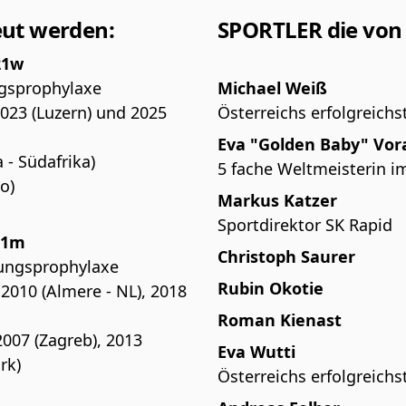
ut werden:
SPORTLER die von
21w
ngsprophylaxe
Michael Weiß
23 (Luzern) und 2025
Österreichs erfolgreichst
Eva "Golden Baby" Vor
 - Südafrika)
5 fache Weltmeisterin 
o)
Markus Katzer
Sportdirektor SK Rapid
21m
Christoph Saurer
zungsprophylaxe
Rubin Okotie
010 (Almere - NL), 2018
Roman Kienast
007 (Zagreb), 2013
Eva Wutti
rk)
Österreichs erfolgreichst