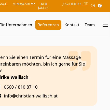
SAGE
MINDACADEMY
DER
JOGLERHERO
JOGLER
Für Unternehmen
Referenzen
Kontakt
Team
enn Sie einen Termin für eine Massage
ereinbaren möchten, bin ich gerne für Sie
a!
lrike Wallisch
0660 / 810 87 10
info@christian-wallisch.at