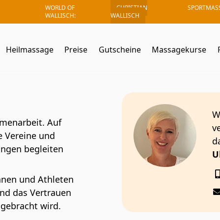
WORLD OF
CHRISTIAN
SPORTMAS
WALLISCH:
WALLISCH
Heilmassage
Preise
Gutscheine
Massagekurse
W
menarbeit. Auf
v
ie Vereine und
d
ungen begleiten
U
nnen und Athleten
und das Vertrauen
ngebracht wird.