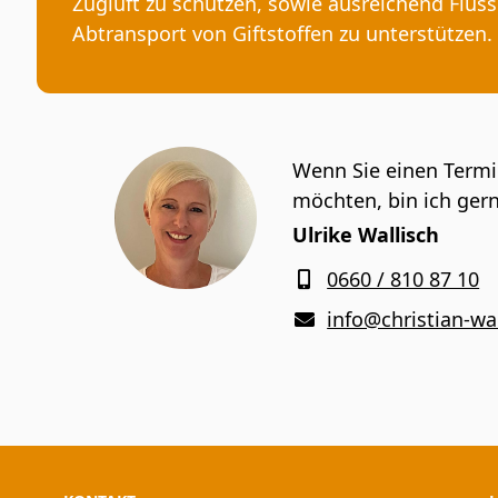
Zugluft zu schützen, sowie ausreichend Flüs
Abtransport von Giftstoffen zu unterstützen.
Wenn Sie einen Termi
möchten, bin ich gern
Ulrike Wallisch
0660 / 810 87 10
info@christian-wal