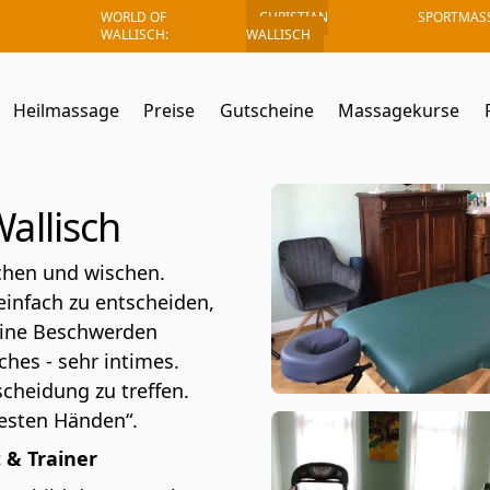
WORLD OF
CHRISTIAN
SPORTMAS
WALLISCH:
WALLISCH
Heilmassage
Preise
Gutscheine
Massagekurse
allisch
chen und wischen.
einfach zu entscheiden,
eine Beschwerden
ches - sehr intimes.
scheidung zu treffen.
besten Händen“.
 & Trainer