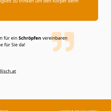
sigkeit zu trinken um den Körper beim
n für ein
Schröpfen
vereinbaren
e für Sie da!
lisch.at